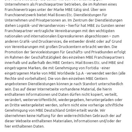
Unternehmern als Franchisepartner betrieben, die im Rahmen eines
Franchisevertrages unter der Marke MBE tätig sind. Über sein
Franchisenetzwerk bietet Mail Boxes Etc. Dienstleistungen für
Unternehmen und Privatpersonen an. Im Zentrum der Dienstleistungen
stehen Logistik- und Versandservices – hierfür hat MBE zu Gunsten seiner
Franchisepartner vertragliche Vereinbarungen mit den wichtigsten
nationalen und internationalen Expresskurieren abgeschlossen – zum
anderen Grafik- und Druckservices, die entweder direkt oder auf Grund
von Vereinbarungen mit großen Druckcentern erbracht werden. Die
Promotion der Serviceleistungen für Geschäfts- und Privatkunden erfolgt
im Rahmen der Geschäftstätigkeit des einzelnen MBE Franchisepartners
innerhalb und außerhalb des MBE Centers. Mail Boxes Etc. und MBE sind
eingetragene Marken, die mit Genehmigung von Fortidia - einer
eingetragenen Marke von MBE Worldwide S.p.A - verwendet werden (alle
Rechte sind vorbehalten). Die von den einzelnen MBE Centern
angebotenen Dienstleistungen können je nach Standort unterschiedlich
sein. Das auf dieser Internetseite vorhandene Material, die hierin
enthaltenen Informationen und Daten dürfen nicht kopiert, verteilt,
verändert, weiterveröffentlicht, wiedergegeben, heruntergeladen oder
an Dritte weitergeleitet werden, sofern nicht eine vorherige schriftliche
Genehmigung von MBE Deutschland GmbH erteilt wurde. Wir
übernehmen keine Haftung für den widerrechtlichen Gebrauch der auf
dieser Webseite enthaltenen Materialien, Informationen und/oder der
hier enthaltenen Daten.