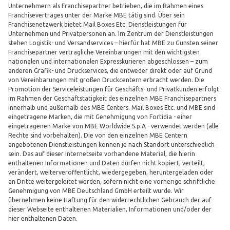
Unternehmern als Franchisepartner betrieben, die im Rahmen eines
Franchisevertrages unter der Marke MBE tätig sind. Über sein
Franchisenetzwerk bietet Mail Boxes Etc. Dienstleistungen für
Unternehmen und Privatpersonen an. Im Zentrum der Dienstleistungen
stehen Logistik- und Versandservices – hierfür hat MBE zu Gunsten seiner
Franchisepartner vertragliche Vereinbarungen mit den wichtigsten
nationalen und internationalen Expresskurieren abgeschlossen – zum
anderen Grafik- und Druckservices, die entweder direkt oder auf Grund
von Vereinbarungen mit großen Druckcentern erbracht werden. Die
Promotion der Serviceleistungen für Geschäfts- und Privatkunden erfolgt
im Rahmen der Geschäftstätigkeit des einzelnen MBE Franchisepartners
innerhalb und außerhalb des MBE Centers. Mail Boxes Etc. und MBE sind
eingetragene Marken, die mit Genehmigung von Fortidia - einer
eingetragenen Marke von MBE Worldwide S.p.A - verwendet werden (alle
Rechte sind vorbehalten). Die von den einzelnen MBE Centern
angebotenen Dienstleistungen können je nach Standort unterschiedlich
sein. Das auf dieser Internetseite vorhandene Material, die hierin
enthaltenen Informationen und Daten dürfen nicht kopiert, verteilt,
verändert, weiterveröffentlicht, wiedergegeben, heruntergeladen oder
an Dritte weitergeleitet werden, sofern nicht eine vorherige schriftliche
Genehmigung von MBE Deutschland GmbH erteilt wurde. Wir
übernehmen keine Haftung für den widerrechtlichen Gebrauch der auf
dieser Webseite enthaltenen Materialien, Informationen und/oder der
hier enthaltenen Daten.