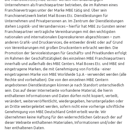
Unternehmern als Franchisepartner betrieben, die im Rahmen eines
Franchisevertrages unter der Marke MBE tätig sind. Über sein
Franchisenetzwerk bietet Mail Boxes Etc. Dienstleistungen für
Unternehmen und Privatpersonen an. Im Zentrum der Dienstleistungen
stehen Logistik- und Versandservices – hierfür hat MBE zu Gunsten seiner
Franchisepartner vertragliche Vereinbarungen mit den wichtigsten
nationalen und internationalen Expresskurieren abgeschlossen – zum
anderen Grafik- und Druckservices, die entweder direkt oder auf Grund
von Vereinbarungen mit großen Druckcentern erbracht werden. Die
Promotion der Serviceleistungen für Geschäfts- und Privatkunden erfolgt
im Rahmen der Geschäftstätigkeit des einzelnen MBE Franchisepartners
innerhalb und außerhalb des MBE Centers. Mail Boxes Etc. und MBE sind
eingetragene Marken, die mit Genehmigung von Fortidia - einer
eingetragenen Marke von MBE Worldwide S.p.A - verwendet werden (alle
Rechte sind vorbehalten). Die von den einzelnen MBE Centern
angebotenen Dienstleistungen können je nach Standort unterschiedlich
sein. Das auf dieser Internetseite vorhandene Material, die hierin
enthaltenen Informationen und Daten dürfen nicht kopiert, verteilt,
verändert, weiterveröffentlicht, wiedergegeben, heruntergeladen oder
an Dritte weitergeleitet werden, sofern nicht eine vorherige schriftliche
Genehmigung von MBE Deutschland GmbH erteilt wurde. Wir
übernehmen keine Haftung für den widerrechtlichen Gebrauch der auf
dieser Webseite enthaltenen Materialien, Informationen und/oder der
hier enthaltenen Daten.