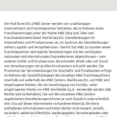
Die Mail Boxes Etc./MBE Center werden von unabhängigen
Unternehmern als Franchisepartner betrieben, die im Rahmen eines
Franchisevertrages unter der Marke MBE tätig sind. Über sein
Franchisenetzwerk bietet Mail Boxes Etc. Dienstleistungen für
Unternehmen und Privatpersonen an. Im Zentrum der Dienstleistungen
stehen Logistik- und Versandservices – hierfür hat MBE zu Gunsten seiner
Franchisepartner vertragliche Vereinbarungen mit den wichtigsten
nationalen und internationalen Expresskurieren abgeschlossen – zum
anderen Grafik- und Druckservices, die entweder direkt oder auf Grund
von Vereinbarungen mit großen Druckcentern erbracht werden. Die
Promotion der Serviceleistungen für Geschäfts- und Privatkunden erfolgt
im Rahmen der Geschäftstätigkeit des einzelnen MBE Franchisepartners
innerhalb und außerhalb des MBE Centers. Mail Boxes Etc. und MBE sind
eingetragene Marken, die mit Genehmigung von Fortidia - einer
eingetragenen Marke von MBE Worldwide S.p.A - verwendet werden (alle
Rechte sind vorbehalten). Die von den einzelnen MBE Centern
angebotenen Dienstleistungen können je nach Standort unterschiedlich
sein. Das auf dieser Internetseite vorhandene Material, die hierin
enthaltenen Informationen und Daten dürfen nicht kopiert, verteilt,
verändert, weiterveröffentlicht, wiedergegeben, heruntergeladen oder