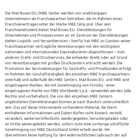
Die Mail Boxes Etc./MBE Center werden von unabhängigen
Unternehmern als Franchisepartner betrieben, die im Rahmen eines
Franchisevertrages unter der Marke MBE tätig sind. Über sein
Franchisenetzwerk bietet Mail Boxes Etc. Dienstleistungen für
Unternehmen und Privatpersonen an. Im Zentrum der Dienstleistungen
stehen Logistik- und Versandservices – hierfür hat MBE zu Gunsten seiner
Franchisepartner vertragliche Vereinbarungen mit den wichtigsten
nationalen und internationalen Expresskurieren abgeschlossen – zum
anderen Grafik- und Druckservices, die entweder direkt oder auf Grund
von Vereinbarungen mit großen Druckcentern erbracht werden. Die
Promotion der Serviceleistungen für Geschäfts- und Privatkunden erfolgt
im Rahmen der Geschäftstätigkeit des einzelnen MBE Franchisepartners
innerhalb und außerhalb des MBE Centers. Mail Boxes Etc. und MBE sind
eingetragene Marken, die mit Genehmigung von Fortidia - einer
eingetragenen Marke von MBE Worldwide S.p.A - verwendet werden (alle
Rechte sind vorbehalten). Die von den einzelnen MBE Centern
angebotenen Dienstleistungen können je nach Standort unterschiedlich
sein. Das auf dieser Internetseite vorhandene Material, die hierin
enthaltenen Informationen und Daten dürfen nicht kopiert, verteilt,
verändert, weiterveröffentlicht, wiedergegeben, heruntergeladen oder
an Dritte weitergeleitet werden, sofern nicht eine vorherige schriftliche
Genehmigung von MBE Deutschland GmbH erteilt wurde. Wir
übernehmen keine Haftung für den widerrechtlichen Gebrauch der auf